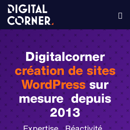
Passer
au
contenu
Nav
à
Solutions WordPress
ba
Maintenance
Digitalcorner
Les formations
création de sites
Projets
WordPress
sur
mesure depuis
Blog
2013
Expertise . Réactivité .