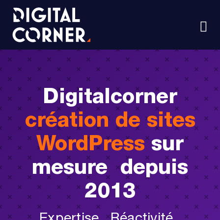
Passer
au
contenu
Nav
à
Solutions WordPress
ba
Maintenance
Digitalcorner
Les formations
création de sites
Projets
WordPress
sur
mesure depuis
Blog
2013
Expertise . Réactivité .