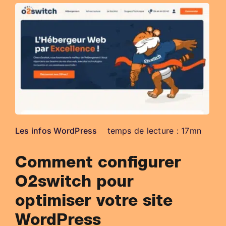
Les infos WordPress
temps de lecture : 17mn
Comment configurer
O2switch pour
optimiser votre site
WordPress